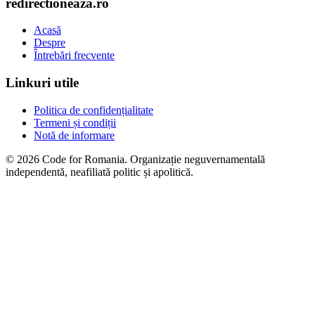
redirectioneaza.ro
Acasă
Despre
Întrebări frecvente
Linkuri utile
Politica de confidențialitate
Termeni și condiții
Notă de informare
© 2026 Code for Romania. Organizație neguvernamentală
independentă, neafiliată politic și apolitică.